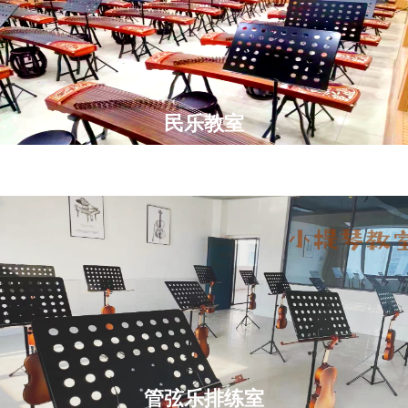
民乐教室
管弦乐排练室